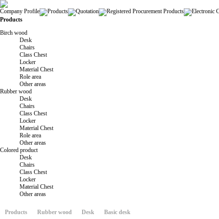
Company Profile
Products
Quotation
Registered Procurement Products
Electronic 
Products
Birch wood
Desk
Chairs
Class Chest
Locker
Material Chest
Role area
Other areas
Rubber wood
Desk
Chairs
Class Chest
Locker
Material Chest
Role area
Other areas
Colored product
Desk
Chairs
Class Chest
Locker
Material Chest
Other areas
Products
Rubber wood
Desk
Basic desk