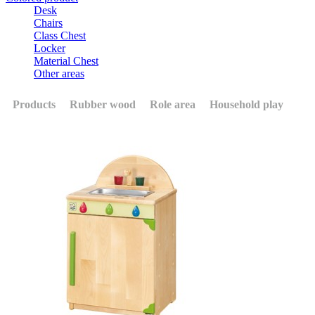
Desk
Chairs
Class Chest
Locker
Material Chest
Other areas
Products
Rubber wood
Role area
Household play