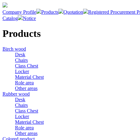
Company Profile
Products
Quotation
Registered Procurement P
Catalog
Notice
Products
Birch wood
Desk
Chairs
Class Chest
Locker
Material Chest
Role area
Other areas
Rubber wood
Desk
Chairs
Class Chest
Locker
Material Chest
Role area
Other areas
Colored product