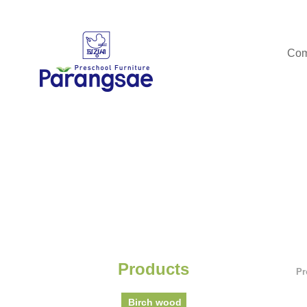
Com
Products
Pr
Birch wood