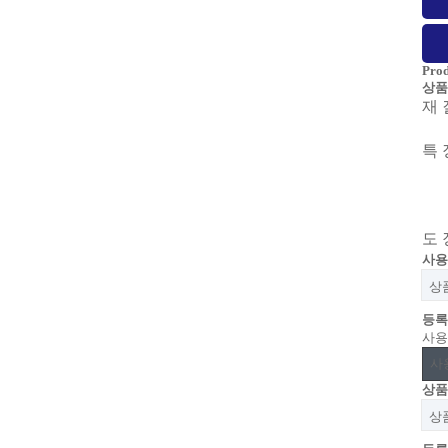
Prod
상품
재 
특 
도 
사용
상
등록
사용
사
상품
상