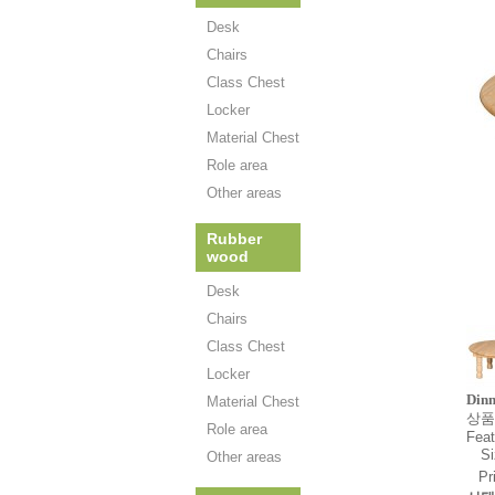
Desk
Chairs
Class Chest
Locker
Material Chest
Role area
Other areas
Rubber
wood
Desk
Chairs
Class Chest
Locker
Dinn
Material Chest
상품
Role area
Feat
Si
Other areas
Pr